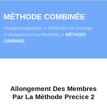
MÉTHODE COMBINÉE
>
allongementjambes
Méthodes De Chirurgie
>
D’allongement Des Membres
MÉTHODE
COMBINÉE
Allongement Des Membres
Par La Méthode Precice 2