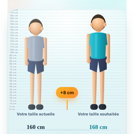
190 cm
185 cm
180 cm
175 cm
170 cm
165 cm
160 cm
155 cm
150 cm
145 cm
140 cm
135 cm
130 cm
125 cm
120 cm
115 cm
110 cm
105 cm
100 cm
95 cm
90 cm
85 cm
80 cm
75 cm
70 cm
65 cm
60 cm
55 cm
50 cm
45 cm
40 cm
35 cm
+8 cm
30 cm
25 cm
20 cm
15 cm
10 cm
5 cm
0 cm
Votre taille actuelle
Votre taille souhaitée
160
cm
168
cm