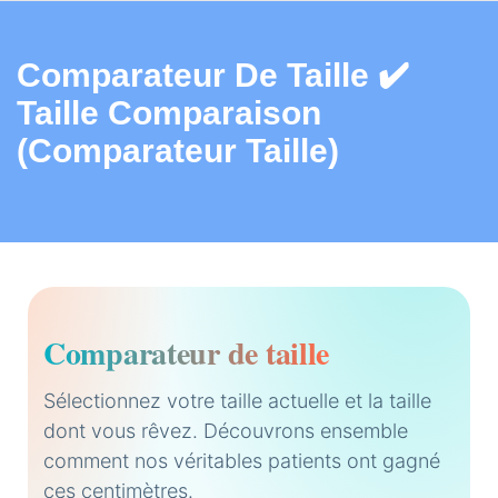
Comparateur De Taille ✔️
Taille Comparaison
(Comparateur Taille)
Comparateur de taille
Sélectionnez votre taille actuelle et la taille
dont vous rêvez. Découvrons ensemble
215 cm
comment nos véritables patients ont gagné
210 cm
205 cm
200 cm
ces centimètres.
195 cm