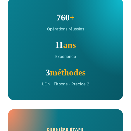
760
+
Opérations réussies
11
ans
Expérience
3
méthodes
LON · Fitbone · Precice 2
DERNIÈRE ÉTAPE