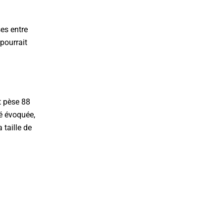
es entre
pourrait
t pèse 88
té évoquée,
taille de