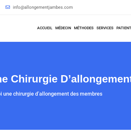
info@allongementjambes.com
ACCUEIL
MÉDECIN
MÉTHODES
SERVICES
PATIEN
Une Chirurgie D’allongeme
bi une chirurgie d’allongement des membres