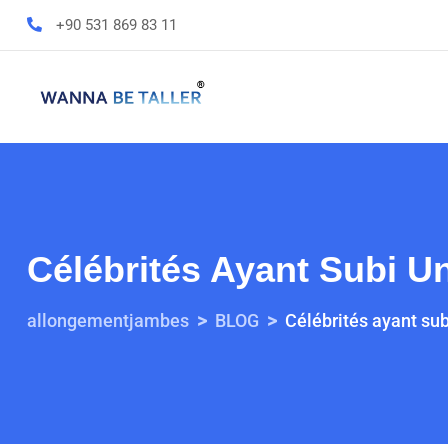
+90 531 869 83 11
Célébrités Ayant Subi 
>
>
allongementjambes
BLOG
Célébrités ayant su