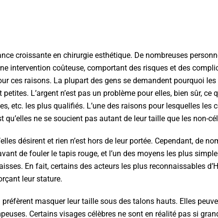
ce croissante en chirurgie esthétique. De nombreuses personne
d’une intervention coûteuse, comportant des risques et des compli
r ces raisons. La plupart des gens se demandent pourquoi les 
etites. L’argent n’est pas un problème pour elles, bien sûr, ce q
es, etc. les plus qualifiés. L’une des raisons pour lesquelles les c
qu’elles ne se soucient pas autant de leur taille que les non-cél
u’elles désirent et rien n’est hors de leur portée. Cependant, de 
vant de fouler le tapis rouge, et l’un des moyens les plus simpl
aisses. En fait, certains des acteurs les plus reconnaissables d
rçant leur stature.
préfèrent masquer leur taille sous des talons hauts. Elles peuve
euses. Certains visages célèbres ne sont en réalité pas si grand