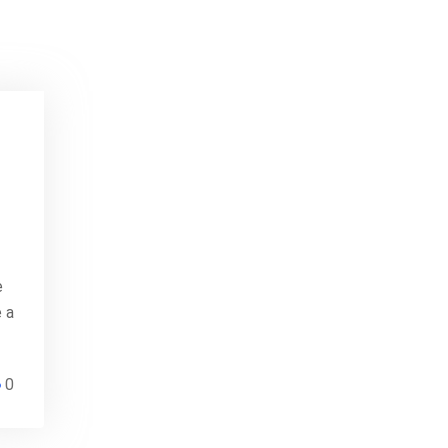
e
e a
0