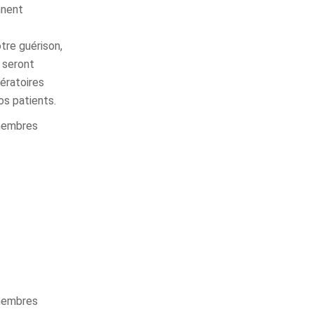
nnent
otre guérison,
 seront
ératoires
os patients.
 membres
 membres