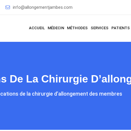
info@allongementjambes.com
ACCUEIL
MÉDECIN
MÉTHODES
SERVICES
PATIENTS
ns De La Chirurgie D’all
ications de la chirurgie d’allongement des membres