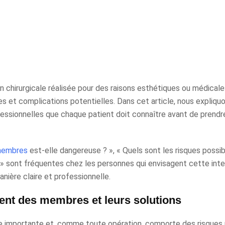
n chirurgicale réalisée pour des raisons esthétiques ou médica
es et complications potentielles. Dans cet article, nous expliquo
ofessionnelles que chaque patient doit connaître avant de prendr
 membres
est-elle dangereuse ? », « Quels sont les risques possib
? » sont fréquentes chez les personnes qui envisagent cette inter
ière claire et professionnelle.
ment des membres et leurs solutions
le importante et, comme toute opération, comporte des risques 