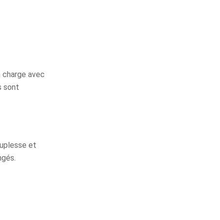
n charge avec
s sont
ouplesse et
ngés.