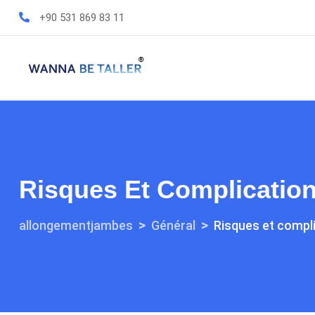
+90 531 869 83 11
Risques Et Complicatio
>
>
allongementjambes
Général
Risques et compl