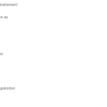
 traitement
ce au
on.
upération